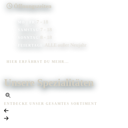
Öffnungszeiten
7 - 18
MO - FR
7 - 18
SAMSTAG
8 - 18
SONNTAG
ALLE außer Neujahr
FEIERTAGE
HIER ERFÄHRST DU MEHR...
Unsere Spezialitäten
ENTDECKE UNSER GESAMTES SORTIMENT